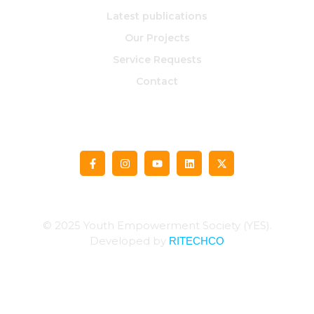
Latest publications
Our Projects
Service Requests
Contact
© 2025 Youth Empowerment Society (YES).
RITECHCO
Developed by