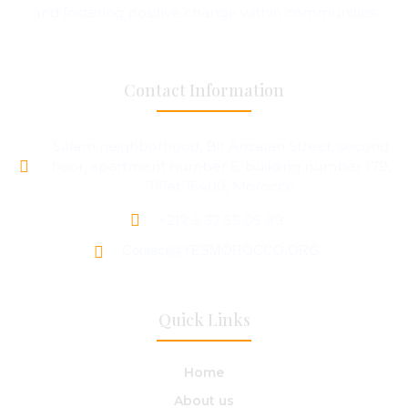
and fostering positive change within communities
Contact Information
Salam neighborhood, Bir Anzaran Street, second
floor, apartment number 6, building number 179,
Tiflet 15400, Morocco
+212 5 37 55 05 99
Contact@YESMOROCCO.ORG
Quick Links
Home
About us​