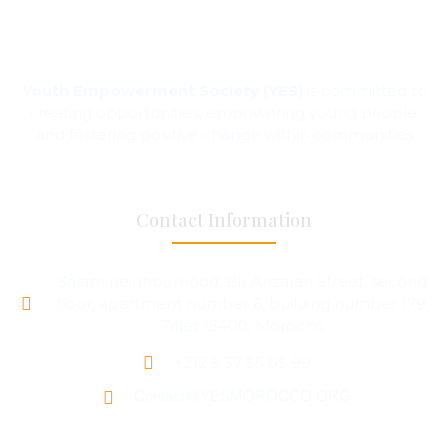
Youth Empowerment Society (YES)
is committed to
creating opportunities, empowering young people,
and fostering positive change within communities
Contact Information
Salam neighborhood, Bir Anzaran Street, second
floor, apartment number 6, building number 179,
Tiflet 15400, Morocco
+212 5 37 55 05 99
Contact@YESMOROCCO.ORG